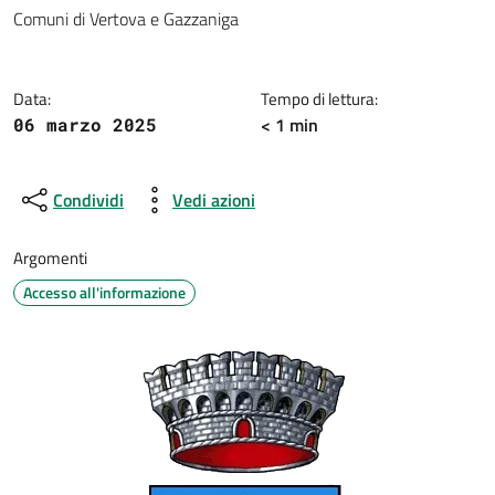
Dettagli della notizia
Comuni di Vertova e Gazzaniga
Data:
Tempo di lettura:
< 1 min
06 marzo 2025
Condividi
Vedi azioni
Argomenti
Accesso all'informazione