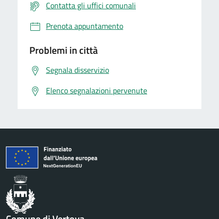
Contatta gli uffici comunali
Prenota appuntamento
Problemi in città
Segnala disservizio
Elenco segnalazioni pervenute
Comune di Vertova