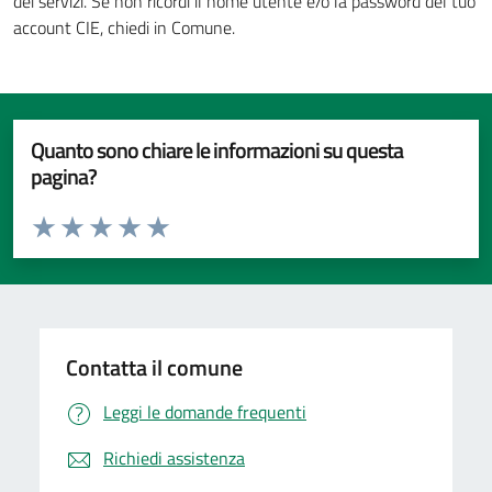
dei servizi. Se non ricordi il nome utente e/o la password del tuo
account CIE, chiedi in Comune.
Quanto sono chiare le informazioni su questa
pagina?
Valuta da 1 a 5 stelle la pagina
Valuta 1 stelle su 5
Valuta 2 stelle su 5
Valuta 3 stelle su 5
Valuta 4 stelle su 5
Valuta 5 stelle su 5
Contatta il comune
Leggi le domande frequenti
Richiedi assistenza