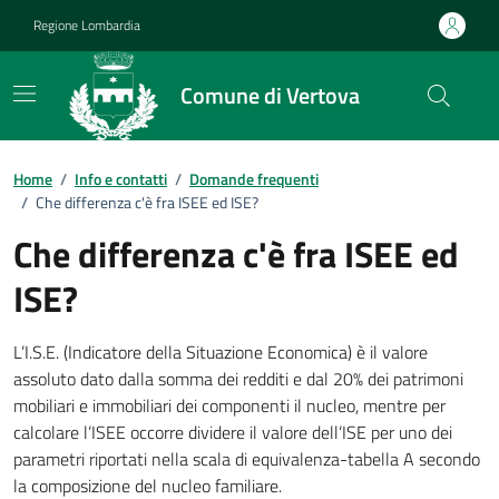
Vai ai contenuti
Vai al footer
Regione Lombardia
Comune di Vertova
Dettagli FAQ
Home
/
Info e contatti
/
Domande frequenti
/
Che differenza c'è fra ISEE ed ISE?
Che differenza c'è fra ISEE ed
ISE?
L’I.S.E. (Indicatore della Situazione Economica) è il valore
assoluto dato dalla somma dei redditi e dal 20% dei patrimoni
mobiliari e immobiliari dei componenti il nucleo, mentre per
calcolare l’ISEE occorre dividere il valore dell’ISE per uno dei
parametri riportati nella scala di equivalenza-tabella A secondo
la composizione del nucleo familiare.