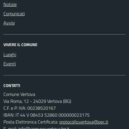
Notizie
Comunicati
Avvisi
VIVERE IL COMUNE
Luoghi
Eventi
CONTATTI
Comune Vertova
Via Roma, 12 - 24029 Vertova (BG)
C.F. e P. IVA: 00238520167
IBAN: IT 44 V 08453 52860 000000023175
Posta Elettronica Certificata:
protocollo.vertova@pec.it
E-mail:
info@comune.vertova.bg.it