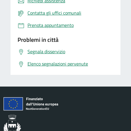
Richiedi assistenza
Contatta gli uffici comunali
Prenota appuntamento
Problemi in città
Segnala disservizio
Elenco segnalazioni pervenute