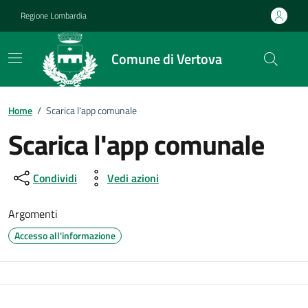
Vai ai contenuti
Vai al footer
Regione Lombardia
Comune di Vertova
Home
/
Scarica l'app comunale
Scarica l'app comunale
Condividi
Vedi azioni
Argomenti
Accesso all'informazione