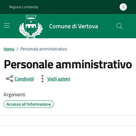
Vai ai contenuti
Vai al footer
Regione Lombardia
Comune di Vertova
Home
/
Personale amministrativo
Personale amministrativo
Condividi
Vedi azioni
Argomenti
Accesso all'informazione