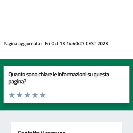
Pagina aggiornata il Fri Oct 13 14:40:27 CEST 2023
Quanto sono chiare le informazioni su questa
pagina?
Valuta da 1 a 5 stelle la pagina
Valuta 1 stelle su 5
Valuta 2 stelle su 5
Valuta 3 stelle su 5
Valuta 4 stelle su 5
Valuta 5 stelle su 5
Contatta il comune