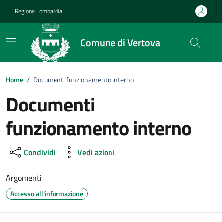
Vai ai contenuti
Vai al footer
Regione Lombardia
Comune di Vertova
Home
/
Documenti funzionamento interno
Documenti
funzionamento interno
Condividi
Vedi azioni
Argomenti
Accesso all'informazione