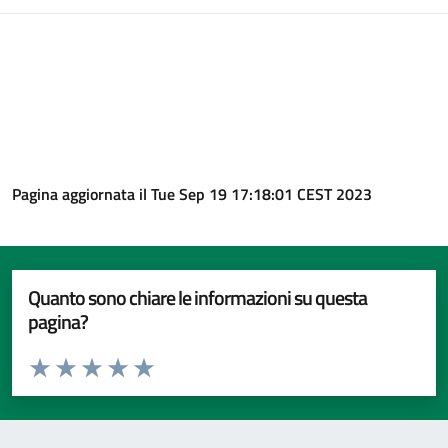
Pagina aggiornata il Tue Sep 19 17:18:01 CEST 2023
Quanto sono chiare le informazioni su questa
pagina?
Valuta da 1 a 5 stelle la pagina
Valuta 1 stelle su 5
Valuta 2 stelle su 5
Valuta 3 stelle su 5
Valuta 4 stelle su 5
Valuta 5 stelle su 5