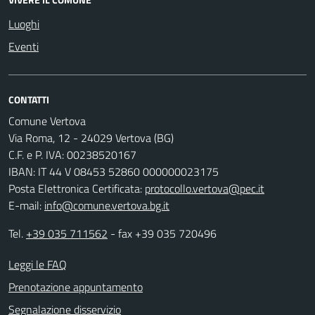
Luoghi
Eventi
CONTATTI
Comune Vertova
Via Roma, 12 - 24029 Vertova (BG)
C.F. e P. IVA: 00238520167
IBAN: IT 44 V 08453 52860 000000023175
Posta Elettronica Certificata:
protocollo.vertova@pec.it
E-mail:
info@comune.vertova.bg.it
Tel.
+39 035 711562
- fax +39 035 720496
Leggi le FAQ
Prenotazione appuntamento
Segnalazione disservizio