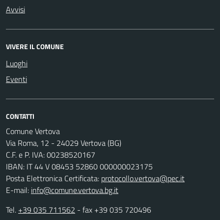
Avvisi
VIVERE IL COMUNE
Luoghi
Eventi
CONTATTI
Comune Vertova
Via Roma, 12 - 24029 Vertova (BG)
C.F. e P. IVA: 00238520167
IBAN: IT 44 V 08453 52860 000000023175
Posta Elettronica Certificata:
protocollo.vertova@pec.it
E-mail:
info@comune.vertova.bg.it
Tel.
+39 035 711562
- fax +39 035 720496