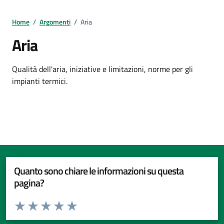
Home
/
Argomenti
/
Aria
Aria
Dettagli della notizia
Qualità dell'aria, iniziative e limitazioni, norme per gli
impianti termici.
Quanto sono chiare le informazioni su questa
pagina?
Valuta da 1 a 5 stelle la pagina
Valuta 1 stelle su 5
Valuta 2 stelle su 5
Valuta 3 stelle su 5
Valuta 4 stelle su 5
Valuta 5 stelle su 5