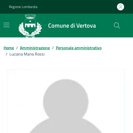
Vai ai contenuti
Vai al footer
Regione Lombardia
Comune di Vertova
Home
/
Amministrazione
/
Personale amministrativo
/
Luciana Maria Rossi