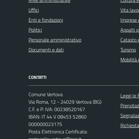
Aree amministrative
Cultura 
Uffici
Vita lavo
Enti e fondazioni
Imprese 
Politici
Appalti p
Personale amministrativo
Catasto e
Documenti e dati
Turismo
Mobilità 
CONTATTI
Comune Vertova
Leggi le
Via Roma, 12 - 24029 Vertova (BG)
Prenota
C.F. e P. IVA: 00238520167
Segnalazi
IBAN: IT 44 V 08453 52860
000000023175
Richiesta
Posta Elettronica Certificata: