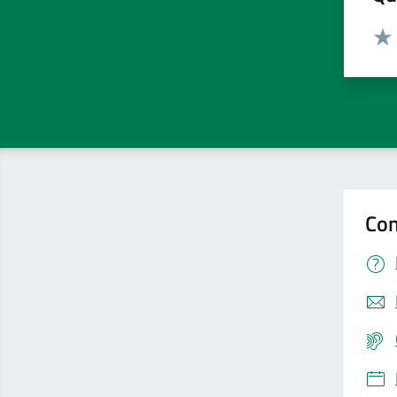
Valut
Valu
Con