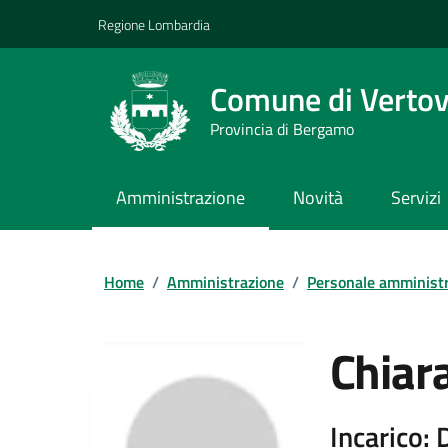
Vai ai contenuti
Vai al footer
Regione Lombardia
Comune di Verto
Provincia di Bergamo
Amministrazione
Novità
Servizi
Home
/
Amministrazione
/
Personale amministr
Chiara
Incarico: