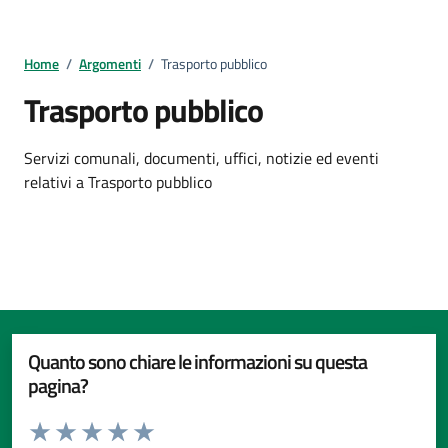
Home
/
Argomenti
/
Trasporto pubblico
Trasporto pubblico
Dettagli della notizia
Servizi comunali, documenti, uffici, notizie ed eventi
relativi a Trasporto pubblico
Quanto sono chiare le informazioni su questa
pagina?
Valuta da 1 a 5 stelle la pagina