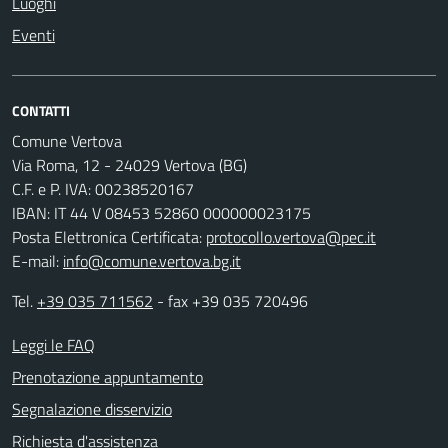
Luoghi
Eventi
CONTATTI
Comune Vertova
Via Roma, 12 - 24029 Vertova (BG)
C.F. e P. IVA: 00238520167
IBAN: IT 44 V 08453 52860 000000023175
Posta Elettronica Certificata:
protocollo.vertova@pec.it
E-mail:
info@comune.vertova.bg.it
Tel.
+39 035 711562
- fax +39 035 720496
Leggi le FAQ
Prenotazione appuntamento
Segnalazione disservizio
Richiesta d'assistenza