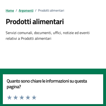
Home
/
Argomenti
/
Prodotti alimentari
Prodotti alimentari
Dettagli della notizia
Servizi comunali, documenti, uffici, notizie ed eventi
relativi a Prodotti alimentari
Quanto sono chiare le informazioni su questa
pagina?
Valuta da 1 a 5 stelle la pagina
Valuta 1 stelle su 5
Valuta 2 stelle su 5
Valuta 3 stelle su 5
Valuta 4 stelle su 5
Valuta 5 stelle su 5