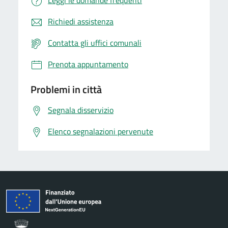
Richiedi assistenza
Contatta gli uffici comunali
Prenota appuntamento
Problemi in città
Segnala disservizio
Elenco segnalazioni pervenute