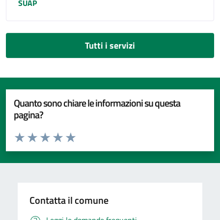
SUAP
Tutti i servizi
Quanto sono chiare le informazioni su questa
pagina?
Valuta da 1 a 5 stelle la pagina
Valuta 1 stelle su 5
Valuta 2 stelle su 5
Valuta 3 stelle su 5
Valuta 4 stelle su 5
Valuta 5 stelle su 5
Contatta il comune
Leggi le domande frequenti