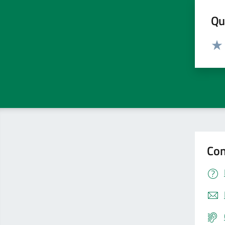
Qua
Valut
Valu
Con