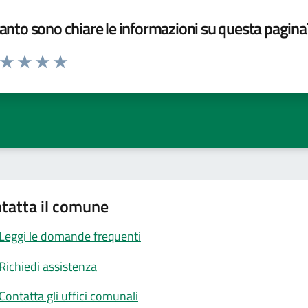
nto sono chiare le informazioni su questa pagina
a da 1 a 5 stelle la pagina
ta 1 stelle su 5
Valuta 2 stelle su 5
Valuta 3 stelle su 5
Valuta 4 stelle su 5
Valuta 5 stelle su 5
tatta il comune
Leggi le domande frequenti
Richiedi assistenza
Contatta gli uffici comunali