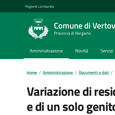
Vai ai contenuti
Vai al footer
Regione Lombardia
Comune di Verto
Provincia di Bergamo
Amministrazione
Novità
Servizi
Dettagli del doc
Home
/
Amministrazione
/
Documenti e dati
/
Variazione di resi
e di un solo genit