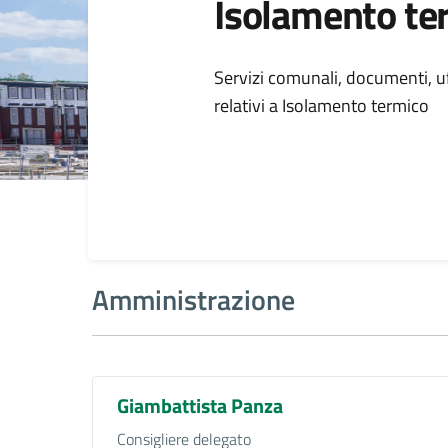
Isolamento te
Dettagli della
Servizi comunali, documenti, uff
relativi a Isolamento termico
Amministrazione
Giambattista Panza
Consigliere delegato