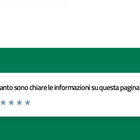
nto sono chiare le informazioni su questa pagina
a da 1 a 5 stelle la pagina
ta 1 stelle su 5
Valuta 2 stelle su 5
Valuta 3 stelle su 5
Valuta 4 stelle su 5
Valuta 5 stelle su 5