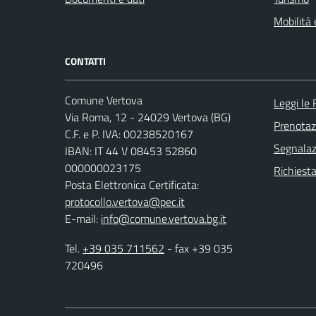
Mobilità 
CONTATTI
Comune Vertova
Leggi le
Via Roma, 12 - 24029 Vertova (BG)
Prenota
C.F. e P. IVA: 00238520167
Segnalazi
IBAN: IT 44 V 08453 52860
000000023175
Richiesta
Posta Elettronica Certificata:
protocollo.vertova@pec.it
E-mail:
info@comune.vertova.bg.it
Tel.
+39 035 711562
- fax +39 035
720496