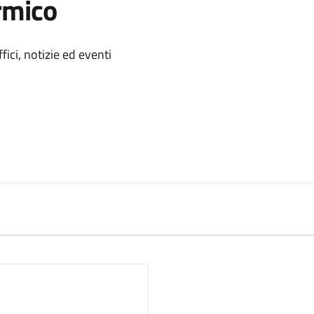
rmico
 notizia
ici, notizie ed eventi