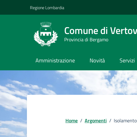
Vai ai contenuti
Vai al footer
Regione Lombardia
Comune di Verto
Provincia di Bergamo
Amministrazione
Novità
Servizi
Home
/
Argomenti
/
Isolamento