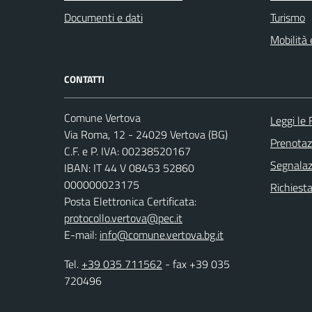
Documenti e dati
Turismo
Mobilità 
CONTATTI
Comune Vertova
Leggi le
Via Roma, 12 - 24029 Vertova (BG)
Prenota
C.F. e P. IVA: 00238520167
Segnalazi
IBAN: IT 44 V 08453 52860
000000023175
Richiesta
Posta Elettronica Certificata:
protocollo.vertova@pec.it
E-mail:
info@comune.vertova.bg.it
Tel.
+39 035 711562
- fax +39 035
720496