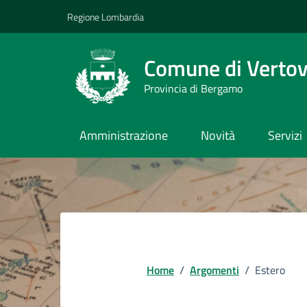
Vai ai contenuti
Vai al footer
Regione Lombardia
Comune di Verto
Provincia di Bergamo
Amministrazione
Novità
Servizi
Home
/
Argomenti
/
Estero