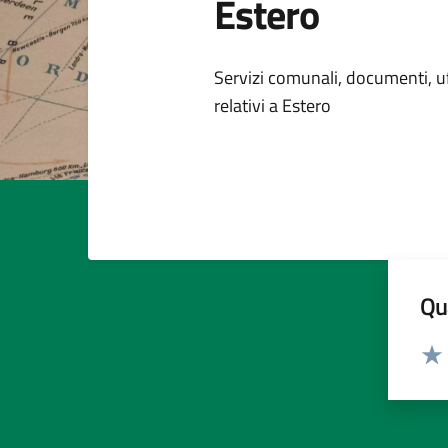
Estero
Dettagli della
Servizi comunali, documenti, uff
relativi a Estero
Qua
Valut
Valu