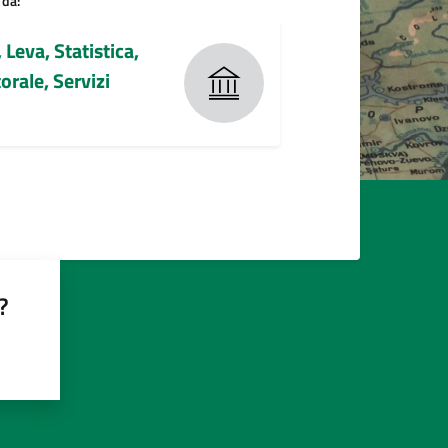
 da:
 Leva, Statistica,
torale, Servizi
?