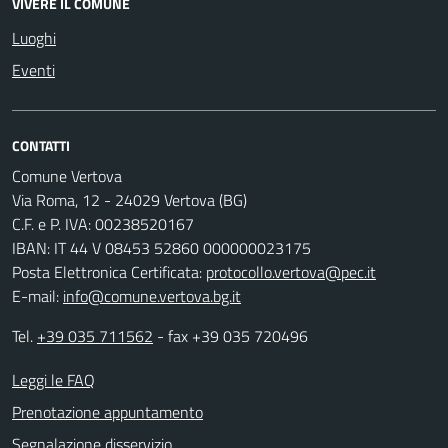
VIVERE IL COMUNE
Luoghi
Eventi
CONTATTI
Comune Vertova
Via Roma, 12 - 24029 Vertova (BG)
C.F. e P. IVA: 00238520167
IBAN: IT 44 V 08453 52860 000000023175
Posta Elettronica Certificata:
protocollo.vertova@pec.it
E-mail:
info@comune.vertova.bg.it
Tel.
+39 035 711562
- fax +39 035 720496
Leggi le FAQ
Prenotazione appuntamento
Segnalazione disservizio