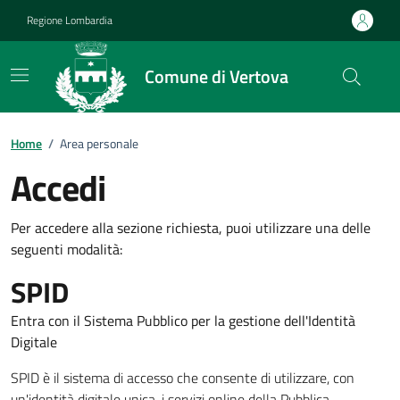
Vai ai contenuti
Vai al footer
Regione Lombardia
Comune di Vertova
Home
/
Area personale
Accedi
Per accedere alla sezione richiesta, puoi utilizzare una delle
seguenti modalità:
SPID
Entra con il Sistema Pubblico per la gestione dell'Identità
Digitale
SPID è il sistema di accesso che consente di utilizzare, con
un'identità digitale unica, i servizi online della Pubblica